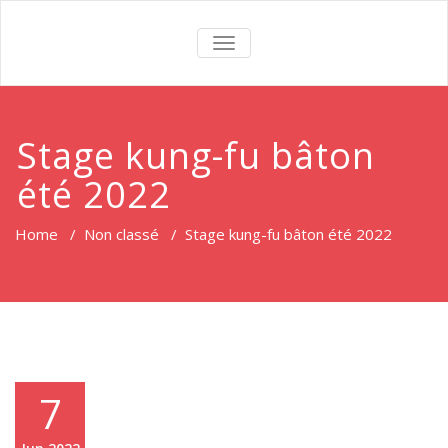
TOGGLE
NAVIGATION
Stage kung-fu bâton
été 2022
Home
/
Non classé
/
Stage kung-fu bâton été 2022
7